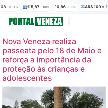
8
€ 5,87
£
6,86
AR$ 100 = R$ 0
+0,04%
0,00%
0,00%
Quem somos
Publicação Legal
Nova Veneza realiza
passeata pelo 18 de Maio e
reforça a importância da
proteção às crianças e
adolescentes