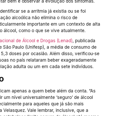
ratar bem e observar a evolução dos sintomas.
ntificar se a arritmia já existia ou se foi
ação alcoólica não elimina o risco de
particularmente importante em um contexto de alta
o álcool, como o que se vive atualmente.
cional de Álcool e Drogas (Lenad)
, publicada
e São Paulo (Unifesp), a média de consumo de
e 5,3 doses por ocasião. Além disso, verificou-se
soas no país relataram beber exageradamente
lação adulta ou um em cada sete indivíduos.
o
plicam apenas a quem bebe além da conta. “As
r um nível universalmente ‘seguro’ de álcool
pecialmente para aqueles que já são mais
a Velasquez. Vale lembrar, inclusive, que a