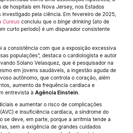
s de hospitais em Nova Jersey, nos Estados
s investigado pela ciência. Em fevereiro de 2025,
ta
Cureus
concluiu que o
binge drinking
(ato de
um curto período) é um disparador consistente
i a consistência com que a exposição excessiva
sas populações”, destaca o cardiologista e autor
rvando Solano Velasquez, que é pesquisador na
“Mesmo em jovens saudáveis, a ingestão aguda de
ervoso autônomo, que controla o coração, além
entos, aumento da frequência cardíaca e
em entrevista à
Agência Einstein
.
iciais e aumentar o risco de complicações
(AVC) e insuficiência cardíaca, a síndrome do
o se deve, em parte, porque a arritmia tende a
as, sem a exigência de grandes cuidados