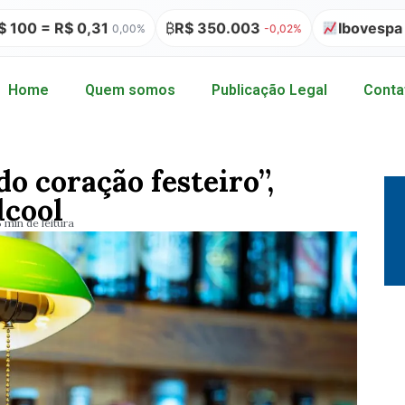
$ 0,31
₿
R$ 350.003
Ibovespa 172.513
0,00%
-0,02%
Home
Quem somos
Publicação Legal
Conta
o coração festeiro”,
lcool
5 min de leitura