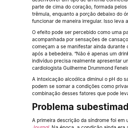
parte de cima do coração, formada pelos 
trêmula, enquanto a porção debaixo do ó
funcionar de maneira irregular. Isso lev
O efeito pode ser percebido como uma pa
acompanhada por sensações de cansaço e
começam a se manifestar ainda durante
após a bebedeira. “Não é apenas um drink
indivíduo precisa realmente apresentar u
cardiologista Guilherme Drummond Fenelon 
A intoxicação alcoólica diminui o pH do s
podem se somar a condições como privaçã
combinação desses fatores que pode leva
Problema subestima
A primeira descrição da síndrome foi em
Journal
. Na época, a condição ainda era