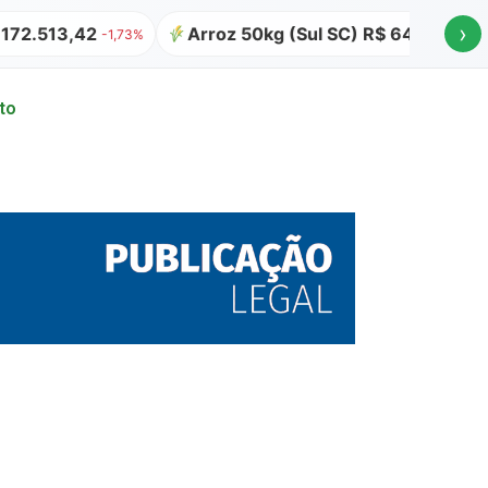
›
,42
Arroz 50kg (Sul SC) R$ 64,00
Atualiza
-1,73%
to