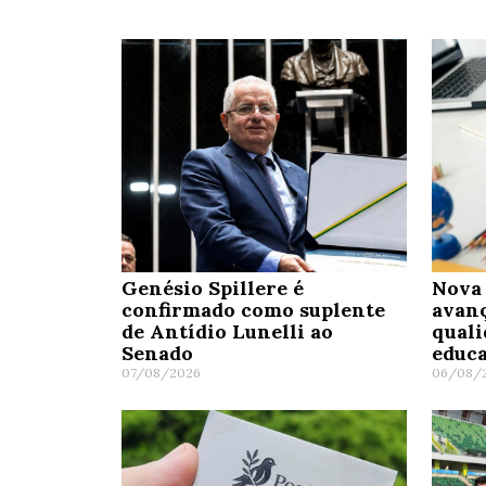
Genésio Spillere é
Nova 
confirmado como suplente
avanç
de Antídio Lunelli ao
quali
Senado
educa
07/08/2026
06/08/