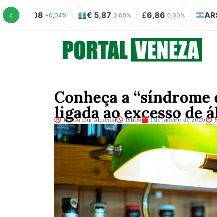
‹
,08
€ 5,87
£
6,86
AR$ 100 = R
+0,04%
0,00%
0,00%
Conheça a “síndrome d
ligada ao excesso de á
Por Arthur Almeida
18h06
1 de janeiro de 2026