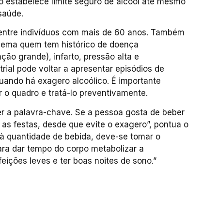
 estabelece limite seguro de álcool até mesmo
saúde.
 entre indivíduos com mais de 60 anos. Também
blema quem tem histórico de doença
ção grande), infarto, pressão alta e
trial pode voltar a apresentar episódios de
uando há exagero alcoólico. É importante
r o quadro e tratá-lo preventivamente.
 ser a palavra-chave. Se a pessoa gosta de beber
e as festas, desde que evite o exagero”, pontua o
o à quantidade de bebida, deve-se tomar o
ra dar tempo do corpo metabolizar a
feições leves e ter boas noites de sono.”