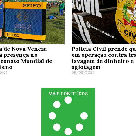
a de Nova Veneza
Polícia Civil prende q
a presença no
em operação contra trá
eonato Mundial de
lavagem de dinheiro e
tismo
agiotagem
2026
05/08/2026
MAIS CONTEÚDOS