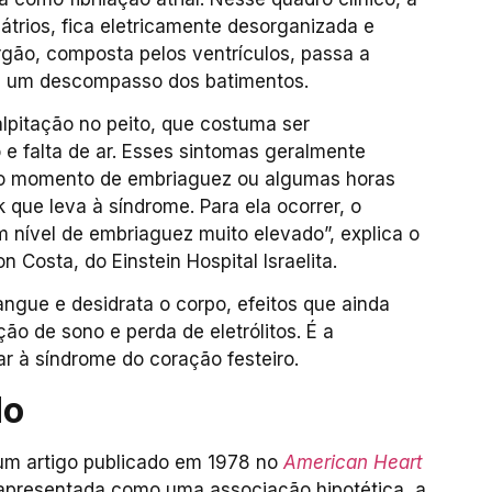
átrios, fica eletricamente desorganizada e
rgão, composta pelos ventrículos, passa a
a a um descompasso dos batimentos.
lpitação no peito, que costuma ser
 falta de ar. Esses sintomas geralmente
 o momento de embriaguez ou algumas horas
 que leva à síndrome. Para ela ocorrer, o
m nível de embriaguez muito elevado”, explica o
Costa, do Einstein Hospital Israelita.
angue e desidrata o corpo, efeitos que ainda
o de sono e perda de eletrólitos. É a
r à síndrome do coração festeiro.
do
 um artigo publicado em 1978 no
American Heart
 apresentada como uma associação hipotética, a