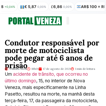
€ 5,87
£
6,86
AR$ 100 = R$ 0,3
,04%
0,00%
0,00%
Quem somos
Publicação Legal
Condutor responsável por
morte de motociclista
pode pegar até 6 anos de
prisão
Willians Biehl
18h01
17 de agosto de 2021
1 min de leitura
Um
acidente de trânsito, que ocorreu no
último domingo
, 15, no interior de Nova
Veneza, mais especificamente na Linha
Pasetto, resultou na morte, na manhã desta
terça-feira, 17, da passageira da motocicleta,