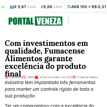
€ 5,87
£
6,86
AR$ 100 = R$ 0,31
0,00%
0,00%
0,00%
Quem somos
Publicação Legal
Com investimentos em
qualidade, Fumacense
Alimentos garante
excelência do produto
final
Lani Biehl
21h59
29 de novembro de 2021
5 min de leitura
Indústria tem implantado três ferramentas
para manter um controle rígido de toda a
sua produção
Ter um compromisso com a excelência do