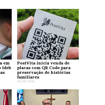
ra em
PostVita inicia venda de
o Ideb
placas com QR Code para
das
preservação de histórias
familiares
05/08/2026