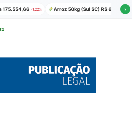
›
.554,66
Arroz 50kg (Sul SC) R$ 64,00
Atu
-1,22%
to