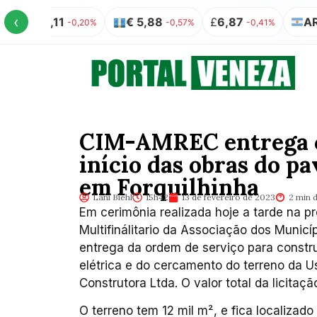
‹
S$ 5,11
€ 5,88
£
6,87
AR$ 10
-0,20%
-0,57%
-0,41%
CIM-AMREC entrega o
início das obras do pa
em Forquilhinha
Lani Biehl
15h42
13 de fevereiro de 2023
2 min d
Em cerimônia realizada hoje a tarde na pr
Multifinálitario da Associação dos Munic
entrega da ordem de serviço para constr
elétrica e do cercamento do terreno da 
Construtora Ltda. O valor total da licitaçã
O terreno tem 12 mil m², e fica localizado