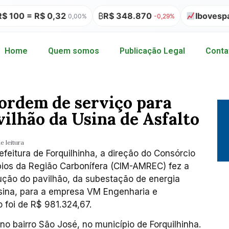
0 = R$ 0,32
₿
R$ 348.870
Ibovespa 175
0,00%
-0,29%
Home
Quem somos
Publicação Legal
Conta
rdem de serviço para
vilhão da Usina de Asfalto
e leitura
efeitura de Forquilhinha, a direção do Consórcio
ípios da Região Carbonífera (CIM-AMREC) fez a
ução do pavilhão, da subestação de energia
Usina, para a empresa VM Engenharia e
o foi de R$ 981.324,67.
 no bairro São José, no município de Forquilhinha.