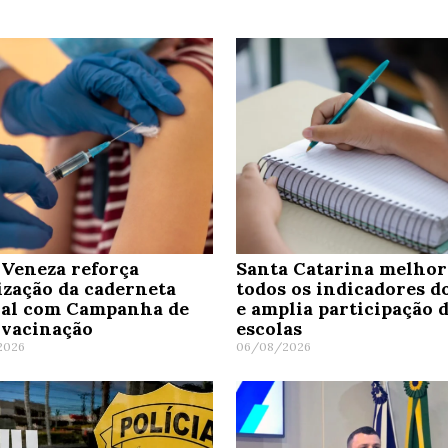
Veneza reforça
Santa Catarina melho
ização da caderneta
todos os indicadores d
nal com Campanha de
e amplia participação 
ivacinação
escolas
2026
06/08/2026