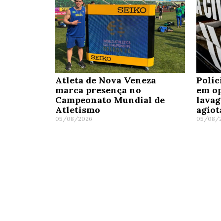
Atleta de Nova Veneza
Políc
marca presença no
em op
Campeonato Mundial de
lavag
Atletismo
agio
05/08/2026
05/08/