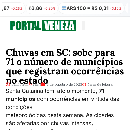
£
6,86
AR$ 100 = R$ 0,31
₿
R$ 349
28%
-0,25%
-3,13%
Quem somos
Publicação Legal
Chuvas em SC: sobe para
71 o número de municípios
que registram ocorrências
no estado
Lani Biehl
19h17
6 de outubro de 2023
7 min de leitura
Santa Catarina tem, até o momento,
71
municípios
com ocorrências em virtude das
condições
meteorológicas desta semana. As cidades
são afetadas por chuvas intensas,