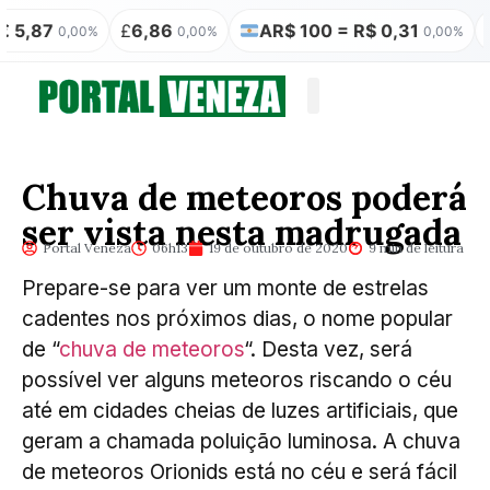
£
6,86
AR$ 100 = R$ 0,31
₿
R$ 350.
00%
0,00%
0,00%
Quem somos
Publicação Legal
Chuva de meteoros poderá
ser vista nesta madrugada
Portal Veneza
06h13
19 de outubro de 2020
9 min de leitura
Prepare-se para ver um monte de estrelas
cadentes nos próximos dias, o nome popular
de “
chuva de meteoros
“. Desta vez, será
possível ver alguns meteoros riscando o céu
até em cidades cheias de luzes artificiais, que
geram a chamada poluição luminosa. A chuva
de meteoros Orionids está no céu e será fácil