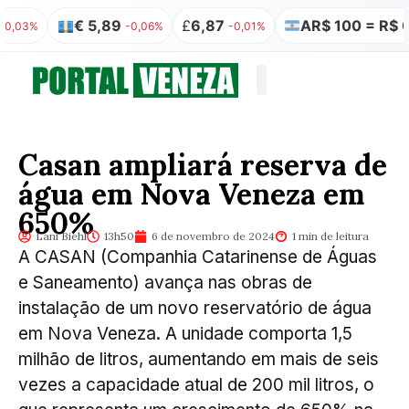
€ 5,89
£
6,87
AR$ 100 = R$ 0,32
%
-0,06%
-0,01%
Quem somos
Publicação Legal
Casan ampliará reserva de
água em Nova Veneza em
650%
Lani Biehl
13h50
6 de novembro de 2024
1 min de leitura
A CASAN (Companhia Catarinense de Águas
e Saneamento) avança nas obras de
instalação de um novo reservatório de água
em Nova Veneza. A unidade comporta 1,5
milhão de litros, aumentando em mais de seis
vezes a capacidade atual de 200 mil litros, o