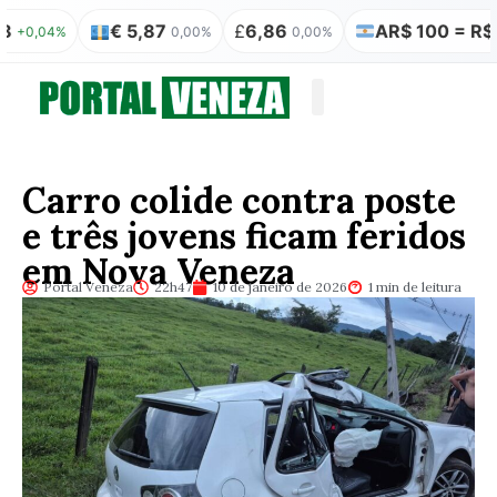
€ 5,87
£
6,86
AR$ 100 = R$ 0,31
04%
0,00%
0,00%
Quem somos
Publicação Legal
Carro colide contra poste
e três jovens ficam feridos
em Nova Veneza
Portal Veneza
22h47
10 de janeiro de 2026
1 min de leitura