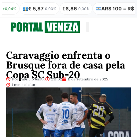
€ 5,87
£
6,86
AR$ 100 = R$ 0,31
%
0,00%
0,00%
0,
Quem somos
Publicação Legal
Caravaggio enfrenta o
Brusque fora de casa pela
Copa SC Sub-20
Por Fabrício Júnior
23h02
11 de setembro de 2025
1 min de leitura