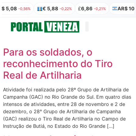
$ 5,08
€ 5,88
£
6,86
AR$ 100
-0,56%
-0,22%
-0,21%
Quem somos
Publicação Legal
Para os soldados, o
reconhecimento do Tiro
Real de Artilharia
Atividade foi realizada pelo 28º Grupo de Artilharia de
Campanha (GAC) no Rio Grande do Sul. Em quatro dias
intensos de atividades, entre 28 de novembro e 2 de
dezembro, o 28° Grupo de Artilharia de Campanha
(GAC) realizou o Tiro Real de Artilharia no Campo de
Instrução de Butiá, no Estado do Rio Grande […]