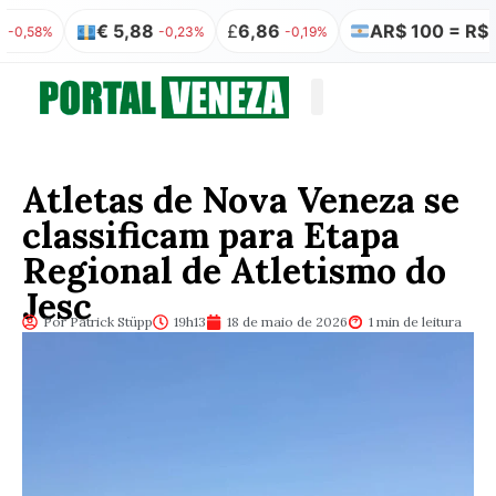
€ 5,88
£
6,86
AR$ 100 = R$ 0,31
%
-0,23%
-0,19%
-
Quem somos
Publicação Legal
Atletas de Nova Veneza se
classificam para Etapa
Regional de Atletismo do
Jesc
Por Patrick Stüpp
19h13
18 de maio de 2026
1 min de leitura