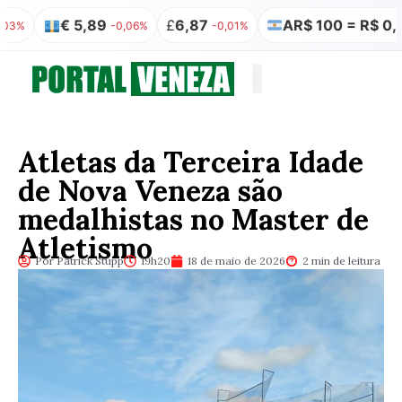
€ 5,89
£
6,87
AR$ 100 = R$ 0,32
-0,06%
-0,01%
0,00%
Quem somos
Publicação Legal
Atletas da Terceira Idade
de Nova Veneza são
medalhistas no Master de
Atletismo
Por Patrick Stüpp
19h20
18 de maio de 2026
2 min de leitura