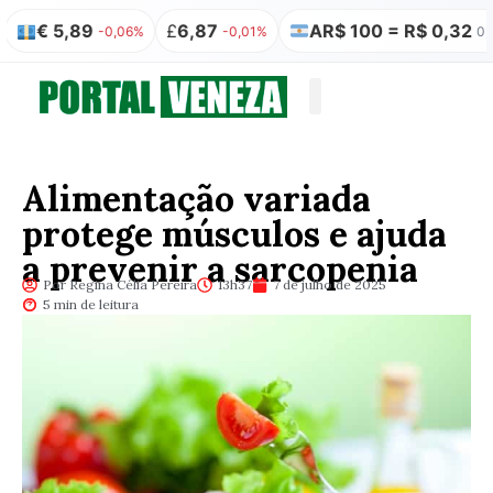
5,89
£
6,87
AR$ 100 = R$ 0,32
₿
-0,06%
-0,01%
0,00%
Quem somos
Publicação Legal
Alimentação variada
protege músculos e ajuda
a prevenir a sarcopenia
Por Regina Célia Pereira
13h37
7 de julho de 2025
5 min de leitura