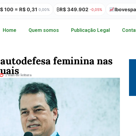
= R$ 0,31
₿
R$ 349.902
Ibovespa 172.5
0,00%
-0,05%
Home
Quem somos
Publicação Legal
Conta
 autodefesa feminina nas
duais
2 min de leitura