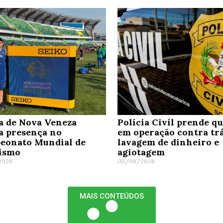
a de Nova Veneza
Polícia Civil prende q
a presença no
em operação contra trá
eonato Mundial de
lavagem de dinheiro e
tismo
agiotagem
2026
05/08/2026
MAIS CONTEÚDOS