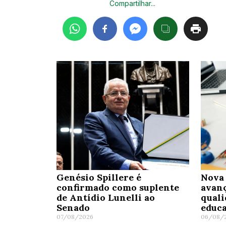
Compartilhar...
Genésio Spillere é
Nova 
confirmado como suplente
avanç
de Antídio Lunelli ao
quali
Senado
educa
07/08/2026
06/08/