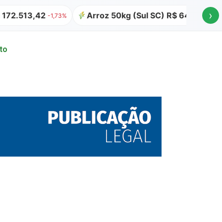
›
13,42
Arroz 50kg (Sul SC) R$ 64,00
Atuali
-1,73%
to