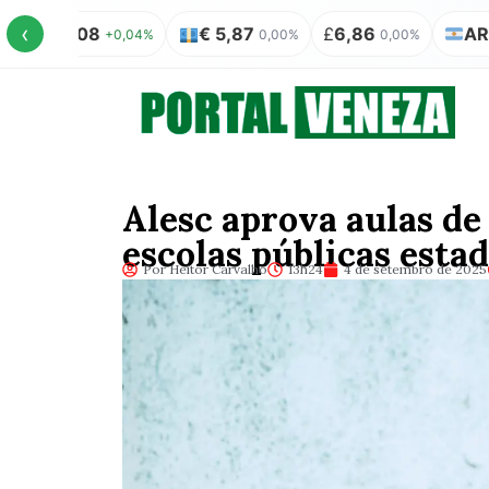
‹
 5,08
€ 5,87
£
6,86
AR$ 100 
+0,04%
0,00%
0,00%
Alesc aprova aulas de
escolas públicas esta
Por Heitor Carvalho
13h24
4 de setembro de 2025