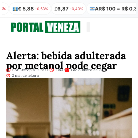
€ 5,88
£
6,87
AR$ 100 = R$ 0,32
-0,63%
-0,43%
0,00%
Quem somos
Publicação Legal
Alerta: bebida adulterada
por metanol pode cegar
Por Eutrópia Turazzi
13h37
1 de outubro de 2025
2 min de leitura