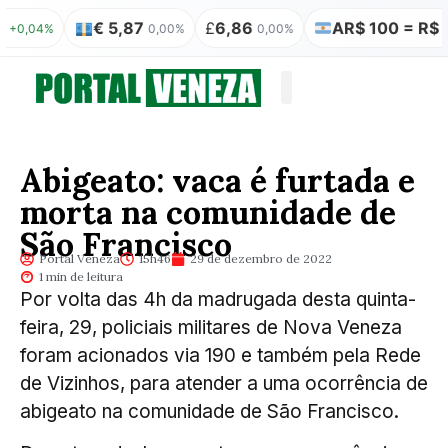
€ 5,87
£
6,86
AR$ 100 = R$ 0,31
4%
0,00%
0,00%
0
Quem somos
Publicação Legal
Abigeato: vaca é furtada e
morta na comunidade de
São Francisco
Portal Veneza
15h46
29 de dezembro de 2022
1 min de leitura
Por volta das 4h da madrugada desta quinta-
feira, 29, policiais militares de Nova Veneza
foram acionados via 190 e também pela Rede
de Vizinhos, para atender a uma ocorrência de
abigeato na comunidade de São Francisco.