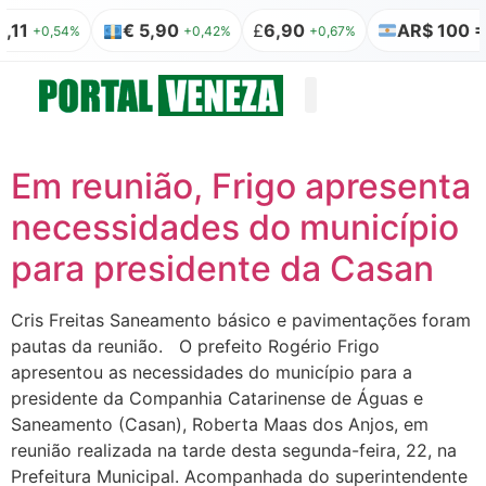
11
€ 5,90
£
6,90
AR$ 100 = 
+0,54%
+0,42%
+0,67%
Quem somos
Publicação Legal
Em reunião, Frigo apresenta
necessidades do município
para presidente da Casan
Cris Freitas Saneamento básico e pavimentações foram
pautas da reunião. O prefeito Rogério Frigo
apresentou as necessidades do município para a
presidente da Companhia Catarinense de Águas e
Saneamento (Casan), Roberta Maas dos Anjos, em
reunião realizada na tarde desta segunda-feira, 22, na
Prefeitura Municipal. Acompanhada do superintendente