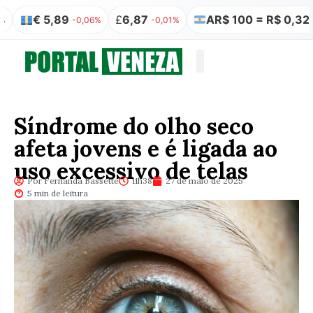
 5,89
£
6,87
AR$ 100 = R$ 0,32
-0,06%
-0,01%
0,00%
Quem somos
Publicação Legal
Síndrome do olho seco
afeta jovens e é ligada ao
uso excessivo de telas
Por Fernanda Bassette
11h38
27 de maio de 2025
5 min de leitura