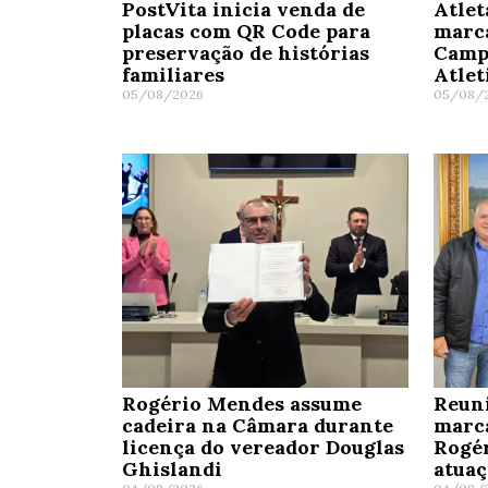
PostVita inicia venda de
Atlet
placas com QR Code para
marc
preservação de histórias
Camp
familiares
Atle
05/08/2026
05/08/
Rogério Mendes assume
Reun
cadeira na Câmara durante
marc
licença do vereador Douglas
Rogé
Ghislandi
atua