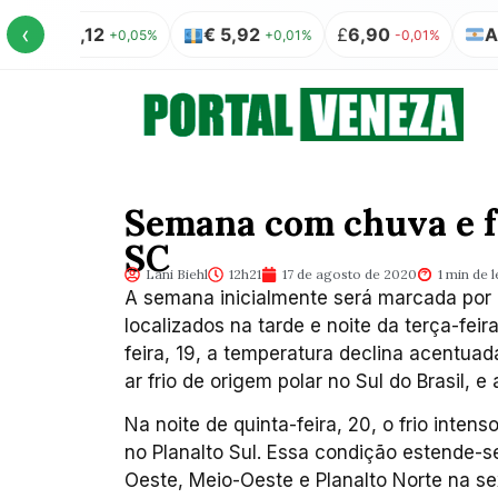
‹
US$ 5,12
€ 5,92
£
6,90
AR$ 1
+0,05%
+0,01%
-0,01%
Semana com chuva e f
SC
Lani Biehl
12h21
17 de agosto de 2020
1 min de l
A semana inicialmente será marcada por
localizados na tarde e noite da terça-feira
feira, 19, a temperatura declina acent
ar frio de origem polar no Sul do Brasil, 
Na noite de quinta-feira, 20, o frio inte
no Planalto Sul. Essa condição estende-s
Oeste, Meio-Oeste e Planalto Norte na s