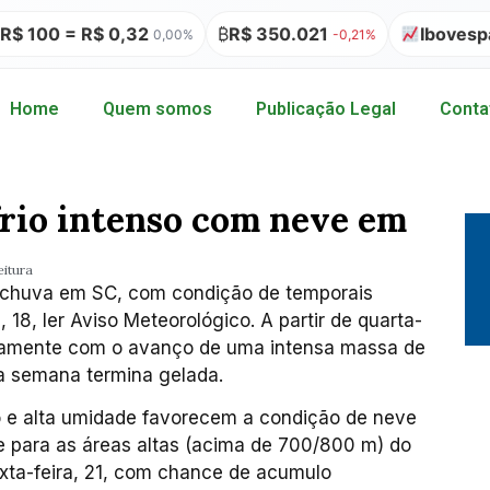
00 = R$ 0,32
₿
R$ 350.021
Ibovespa 17
0,00%
-0,21%
Home
Quem somos
Publicação Legal
Conta
rio intenso com neve em
eitura
 chuva em SC, com condição de temporais
, 18, ler Aviso Meteorológico. A partir de quarta-
uadamente com o avanço de uma intensa massa de
e a semana termina gelada.
nso e alta umidade favorecem a condição de neve
e para as áreas altas (acima de 700/800 m) do
exta-feira, 21, com chance de acumulo