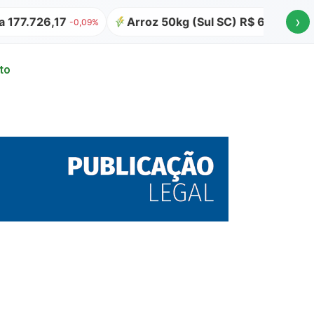
›
7.726,17
Arroz 50kg (Sul SC) R$ 64,00
At
-0,09%
to