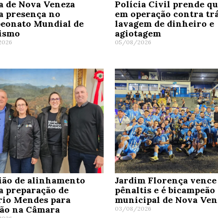
a de Nova Veneza
Polícia Civil prende q
a presença no
em operação contra trá
eonato Mundial de
lavagem de dinheiro e
tismo
agiotagem
2026
05/08/2026
ião de alinhamento
Jardim Florença vence
a preparação de
pênaltis e é bicampeão
rio Mendes para
municipal de Nova Ven
ção na Câmara
03/08/2026