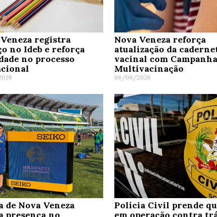
Veneza registra
Nova Veneza reforça
o no Ideb e reforça
atualização da caderne
dade no processo
vacinal com Campanha
cional
Multivacinação
2026
06/08/2026
a de Nova Veneza
Polícia Civil prende q
a presença no
em operação contra trá