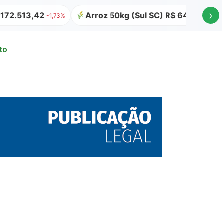
›
3,42
Arroz 50kg (Sul SC) R$ 64,00
Atualiz
-1,73%
to