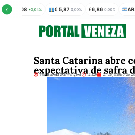
‹
5,08
€ 5,87
£
6,86
AR$ 100 =
+0,04%
0,00%
0,00%
Santa Catarina abre c
expectativa de safra d
Por Isabela Schwengber
12h26
27 de janeiro de 2