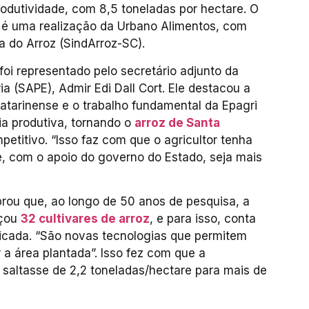
rodutividade, com 8,5 toneladas por hectare. O
 é uma realização da Urbano Alimentos, com
ia do Arroz (SindArroz-SC).
foi representado pelo secretário adjunto da
ia (SAPE), Admir Edi Dall Cort. Ele destacou a
 catarinense e o trabalho fundamental da Epagri
ia produtiva, tornando o
arroz de Santa
etitivo. “Isso faz com que o agricultor tenha
e, com o apoio do governo do Estado, seja mais
mbrou que, ao longo de 50 anos de pesquisa, a
nçou
32 cultivares de arroz
, e para isso, conta
icada. “São novas tecnologias que permitem
a área plantada”. Isso fez com que a
 saltasse de 2,2 toneladas/hectare para mais de