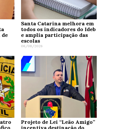
Santa Catarina melhora em
ta
todos os indicadores do Ideb
 de
e amplia participação das
escolas
06/08/2026
uatro
Projeto de Lei “Leão Amigo”
fico,
incentiva destinação do