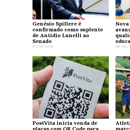
Genésio Spillere é
Nova 
confirmado como suplente
avanç
de Antídio Lunelli ao
quali
Senado
educa
07/08/2026
06/08/
PostVita inicia venda de
Atlet
placas com QR Code para
marc