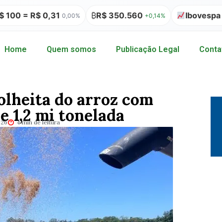
 R$ 0,31
₿
R$ 350.560
Ibovespa 172.51
0,00%
+0,14%
Home
Quem somos
Publicação Legal
Conta
olheita do arroz com
e 1,2 mi tonelada
026
4 min de leitura