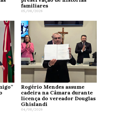
familiares
05/08/2026
migo”
Rogério Mendes assume
o
cadeira na Câmara durante
licença do vereador Douglas
Ghislandi
04/08/2026