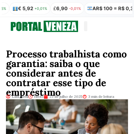
€ 5,92
£
6,90
AR$ 100 = R$ 0,32
+0,01%
-0,01%
0,00%
Quem somos
Publicação Legal
Processo trabalhista como
garantia: saiba o que
considerar antes de
contratar esse tipo de
empréstimo
Lani Biehl
14h45
23 de julho de 2025
3 min de leitura