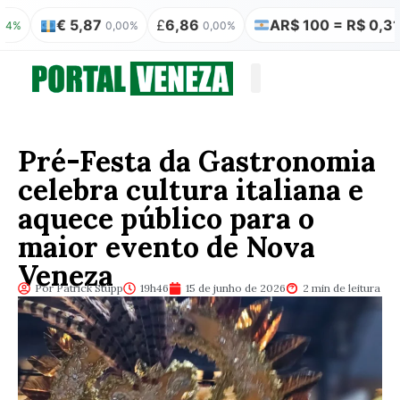
€ 5,87
£
6,86
AR$ 100 = R$ 0,31
0,00%
0,00%
0,00%
Quem somos
Publicação Legal
Pré-Festa da Gastronomia
celebra cultura italiana e
aquece público para o
maior evento de Nova
Veneza
Por Patrick Stüpp
19h46
15 de junho de 2026
2 min de leitura