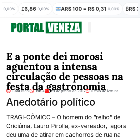
£
6,86
AR$ 100 = R$ 0,31
₿
R$ 349.666
0,00%
0,00%
-
Quem somos
Publicação Legal
E a ponte dei morosi
aguentou a intensa
circulação de pessoas na
festa da gastronomia
Lani Biehl
19h14
29 de junho de 2017
8 min de leitura
Anedotário político
TRAGI-CÔMICO – O homem do “relho” de
Criciúma, Lauro Pirolla, ex-vereador, agora
deu uma de atirar em cachorros de rua na