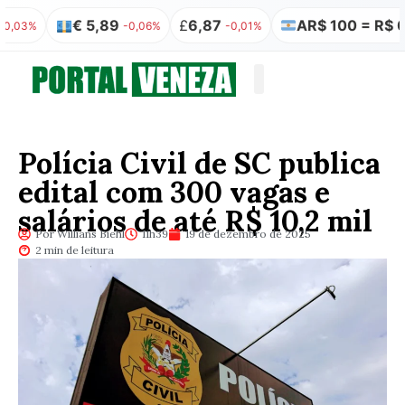
€ 5,89
£
6,87
AR$ 100 = R$ 0,32
%
-0,06%
-0,01%
0
Quem somos
Publicação Legal
Polícia Civil de SC publica
edital com 300 vagas e
salários de até R$ 10,2 mil
Por Willians Biehl
11h39
19 de dezembro de 2025
2 min de leitura