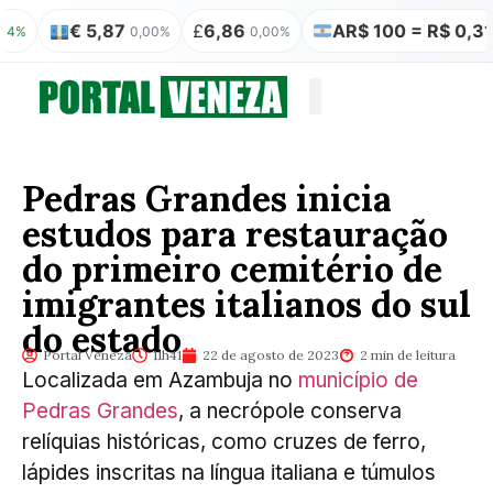
€ 5,87
£
6,86
AR$ 100 = R$ 0,31
0,00%
0,00%
0,00%
Quem somos
Publicação Legal
Pedras Grandes inicia
estudos para restauração
do primeiro cemitério de
imigrantes italianos do sul
do estado
Portal Veneza
11h41
22 de agosto de 2023
2 min de leitura
Localizada em Azambuja no
município de
Pedras Grandes
, a necrópole conserva
relíquias históricas, como cruzes de ferro,
lápides inscritas na língua italiana e túmulos