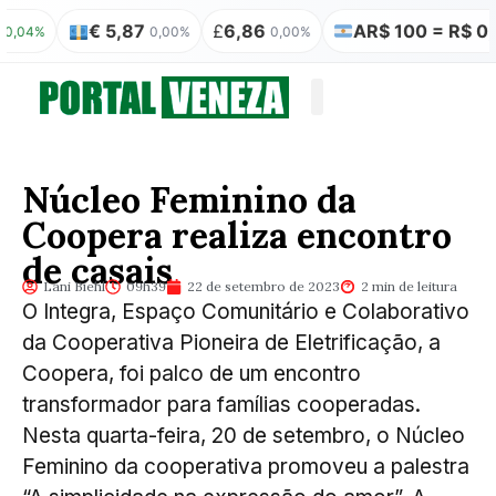
€ 5,87
£
6,86
AR$ 100 = R$ 0,31
%
0,00%
0,00%
0,
Quem somos
Publicação Legal
Núcleo Feminino da
Coopera realiza encontro
de casais
Lani Biehl
09h39
22 de setembro de 2023
2 min de leitura
O Integra, Espaço Comunitário e Colaborativo
da Cooperativa Pioneira de Eletrificação, a
Coopera, foi palco de um encontro
transformador para famílias cooperadas.
Nesta quarta-feira, 20 de setembro, o Núcleo
Feminino da cooperativa promoveu a palestra