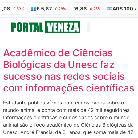
,08
€ 5,87
£
6,86
AR$ 100 = 
-0,53%
-0,28%
-0,25%
Quem somos
Publicação Legal
Acadêmico de Ciências
Biológicas da Unesc faz
sucesso nas redes sociais
com informações científicas
Estudante publica vídeos com curiosidades sobre o
mundo animal e conta com mais de 42 mil seguidores.
Informações científicas e curiosidades sobre o mundo
animal são o foco acadêmico de Ciências Biológicas da
Unesc, André Francis, de 21 anos, que soma mais de 47