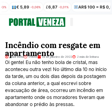
€ 5,89
£
6,87
AR$ 100 = R$ 0,32
-0,06%
-0,01%
0,00
Quem somos
Publicação Legal
Incêndio com resgate em
apartamento
Lani Biehl
09h48
14 de janeiro de 2022
2 min de leitura
Oi gente! Eu não tenho bola de cristal, mas
aconteceu outra vez! No último dia 10 no início
da tarde, um ou dois dias depois da postagem
da coluna anterior, a qual escrevi sobre
evacuação de área, ocorreu um incêndio em
apartamento onde os moradores tiveram que
abandonar o prédio às pressas.