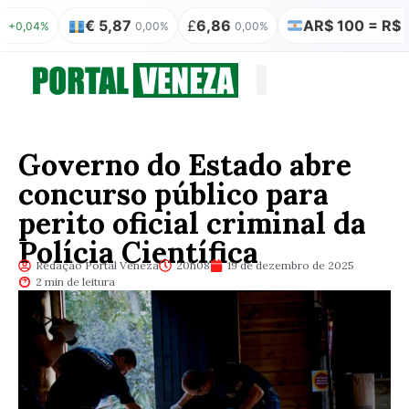
€ 5,87
£
6,86
AR$ 100 = R$ 0,31
4%
0,00%
0,00%
0
Quem somos
Publicação Legal
Governo do Estado abre
concurso público para
perito oficial criminal da
Polícia Científica
Redação Portal Veneza
20h08
19 de dezembro de 2025
2 min de leitura