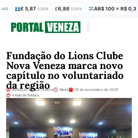
€ 5,87
£
6,86
AR$ 100 = R$ 0,31
0,00%
0,00%
0,00%
Quem somos
Publicação Legal
Fundação do Lions Clube
Nova Veneza marca novo
capítulo no voluntariado
da região
Redação Portal Veneza
11h40
25 de novembro de 2025
3 min de leitura