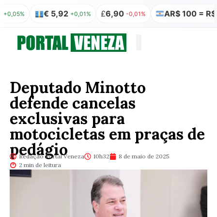
€ 5,92
£
6,90
AR$ 100 = R$ 0,32
5%
+0,01%
-0,01%
Quem somos
Publicação Legal
Deputado Minotto
defende cancelas
exclusivas para
motocicletas em praças de
pedágio
Redação Portal Veneza
10h32
8 de maio de 2025
2 min de leitura