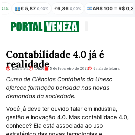
€ 5,87
£
6,86
AR$ 100 = R$ 0,31
0,00%
0,00%
0,00%
Quem somos
Publicação Legal
Contabilidade 4.0 já é
realidade
Lani Biehl
10h26
5 de fevereiro de 2021
4 min de leitura
Curso de Ciências Contábeis da Unesc
oferece formação pensada nas novas
demandas da sociedade.
Você já deve ter ouvido falar em indústria,
gestão e inovação 4.0. Mas contabilidade 4.0,
conhece? Ela está associada ao uso
estratégico das novas tecnologias e