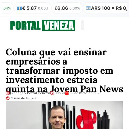
€ 5,87
£
6,86
AR$ 100 = R$ 0,31
0,00%
0,00%
0,0
Quem somos
Publicação Legal
Coluna que vai ensinar
empresários a
transformar imposto em
investimento estreia
quinta na Jovem Pan News
Redação Portal Veneza
18h58
12 de maio de 2026
2 min de leitura