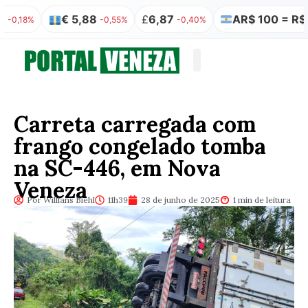
€ 5,88
£
6,87
AR$ 100 = R$ 0,32
-0,55%
-0,40%
0
Quem somos
Publicação Legal
Carreta carregada com
frango congelado tomba
na SC-446, em Nova
Veneza
Por Willians Biehl
11h39
28 de junho de 2025
1 min de leitura