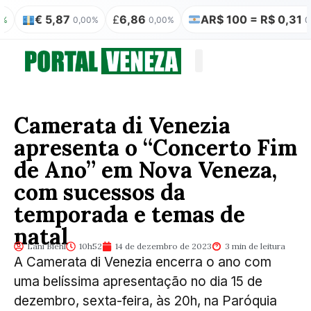
 5,87
£
6,86
AR$ 100 = R$ 0,31
₿
0,00%
0,00%
0,00%
Quem somos
Publicação Legal
Camerata di Venezia
apresenta o “Concerto Fim
de Ano” em Nova Veneza,
com sucessos da
temporada e temas de
natal
Lani Biehl
10h52
14 de dezembro de 2023
3 min de leitura
A Camerata di Venezia encerra o ano com
uma belíssima apresentação no dia 15 de
dezembro, sexta-feira, às 20h, na Paróquia