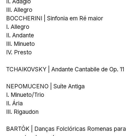
II. Adágio
III. Allegro
BOCCHERINI | Sinfonia em Ré maior
I. Allegro
II. Andante
III. Minueto
IV. Presto
TCHAIKOVSKY | Andante Cantabile de Op. 11
NEPOMUCENO | Suíte Antiga
I. Minueto/Trio
II. Ária
III. Rigaudon
BARTÓK | Danças Folclóricas Romenas para