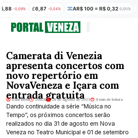
£
6,87
AR$ 100 = R$ 0,32
₿
R$ 350.362
-0,04%
0,00%
Quem somos
Publicação Legal
Camerata di Venezia
apresenta concertos com
novo repertório em
NovaVeneza e Içara com
entrada gratuita
Lani Biehl
20h25
26 de agosto de 2023
8 min de leitura
Dando continuidade a série “Música no
Tempo”, os próximos concertos serão
realizados no dia 31 de agosto em Nova
Veneza no Teatro Municipal e 01 de setembro