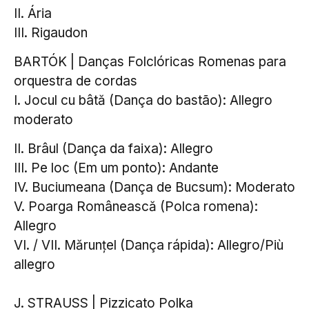
II. Ária
III. Rigaudon
BARTÓK | Danças Folclóricas Romenas para
orquestra de cordas
I. Jocul cu bâtă (Dança do bastão): Allegro
moderato
II. Brâul (Dança da faixa): Allegro
III. Pe loc (Em um ponto): Andante
IV. Buciumeana (Dança de Bucsum): Moderato
V. Poarga Românească (Polca romena):
Allegro
VI. / VII. Mărunțel (Dança rápida): Allegro/Più
allegro
J. STRAUSS | Pizzicato Polka