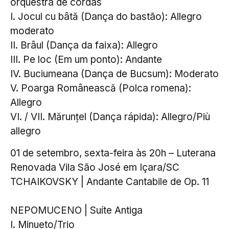
orquestra de cordas
I. Jocul cu bâtă (Dança do bastão): Allegro
moderato
II. Brâul (Dança da faixa): Allegro
III. Pe loc (Em um ponto): Andante
IV. Buciumeana (Dança de Bucsum): Moderato
V. Poarga Românească (Polca romena):
Allegro
VI. / VII. Mărunțel (Dança rápida): Allegro/Più
allegro
01 de setembro, sexta-feira às 20h – Luterana
Renovada Vila São José em Içara/SC
TCHAIKOVSKY | Andante Cantabile de Op. 11
NEPOMUCENO | Suíte Antiga
I. Minueto/Trio