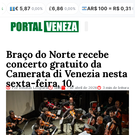
€ 5,87
£
6,86
AR$ 100 = R$ 0,31
0,00%
0,00%
0,00%
Quem somos
Publicação Legal
Braço do Norte recebe
concerto gratuito da
Camerata di Venezia nesta
sexta-feira, 10.
Por Jonatas Leopardi
11h11
7 de abril de 2026
3 min de leitura