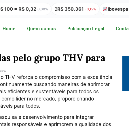
= R$ 0,32
₿
R$ 350.361
Ibovespa 177.7
0,00%
-0,12%
Home
Quem somos
Publicação Legal
Conta
das pelo grupo THV para
tura
po THV reforça o compromisso com a excelência
Continuamente buscando maneiras de aprimorar
s eficientes e sustentáveis para todos os
o como líder no mercado, proporcionando
áveis para todos.
squisa e desenvolvimento para integrar
tais responsáveis e aprimorem a qualidade dos