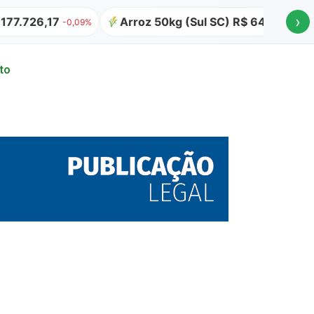
›
26,17
Arroz 50kg (Sul SC) R$ 64,00
Atuali
-0,09%
to