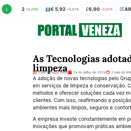
‹
 5,12
€ 5,92
£
6,90
AR$ 100 
+0,05%
+0,01%
-0,01%
As Tecnologias adota
limpeza
Lani Biehl
18h11
24 de julho de 2024
3 min de lei
A adoção de novas tecnologias pelo Gru
em serviços de limpeza e conservação. 
métodos e oferecer soluções cada vez mai
clientes. Com isso, reafirmando a posiçã
ambientes mais limpos, seguros e confort
A empresa investe constantemente em pe
inovações que promovam práticas ambien