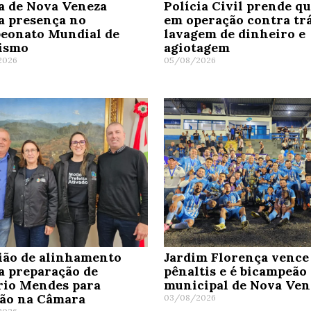
a de Nova Veneza
Polícia Civil prende q
a presença no
em operação contra trá
eonato Mundial de
lavagem de dinheiro e
tismo
agiotagem
2026
05/08/2026
ião de alinhamento
Jardim Florença vence
a preparação de
pênaltis e é bicampeão
rio Mendes para
municipal de Nova Ven
ção na Câmara
03/08/2026