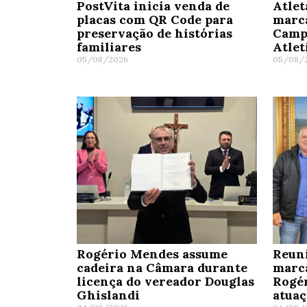
PostVita inicia venda de
Atlet
placas com QR Code para
marc
preservação de histórias
Camp
familiares
Atle
05/08/2026
05/08/
Rogério Mendes assume
Reun
cadeira na Câmara durante
marc
licença do vereador Douglas
Rogé
Ghislandi
atua