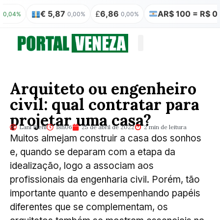
€ 5,87
£
6,86
AR$ 100 = R$ 0,31
%
0,00%
0,00%
0,
Quem somos
Publicação Legal
Arquiteto ou engenheiro
civil: qual contratar para
projetar uma casa?
Lani Biehl
18h06
25 de abril de 2022
2 min de leitura
Muitos almejam construir a casa dos sonhos
e, quando se deparam com a etapa da
idealização, logo a associam aos
profissionais da engenharia civil. Porém, tão
importante quanto e desempenhando papéis
diferentes que se complementam, os