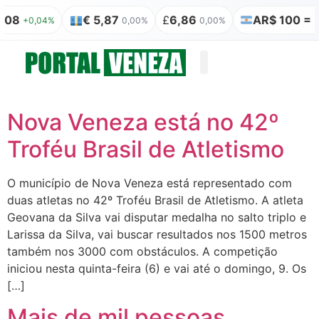
08
€ 5,87
£
6,86
AR$ 100 = R$
+0,04%
0,00%
0,00%
Quem somos
Publicação Legal
Nova Veneza está no 42º
Troféu Brasil de Atletismo
O município de Nova Veneza está representado com
duas atletas no 42º Troféu Brasil de Atletismo. A atleta
Geovana da Silva vai disputar medalha no salto triplo e
Larissa da Silva, vai buscar resultados nos 1500 metros
também nos 3000 com obstáculos. A competição
iniciou nesta quinta-feira (6) e vai até o domingo, 9. Os
[…]
Mais de mil pessoas