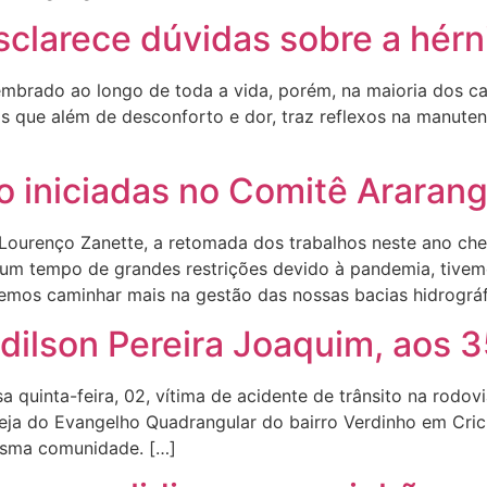
clarece dúvidas sobre a hérn
mbrado ao longo de toda a vida, porém, na maioria dos c
 que além de desconforto e dor, traz reflexos na manuten
o iniciadas no Comitê Araran
Lourenço Zanette, a retomada dos trabalhos neste ano ch
e um tempo de grandes restrições devido à pandemia, tive
os caminhar mais na gestão das nossas bacias hidrográfi
dilson Pereira Joaquim, aos 
 quinta-feira, 02, vítima de acidente de trânsito na rodov
eja do Evangelho Quadrangular do bairro Verdinho em Cric
mesma comunidade. […]