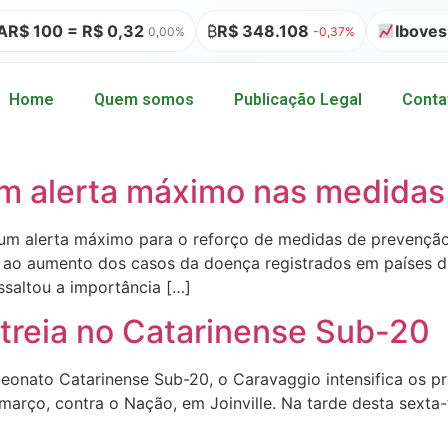
$ 100 = R$ 0,32
₿
R$ 348.108
Ibovespa
0,00%
-0,37%
Home
Quem somos
Publicação Legal
Conta
 em alerta máximo nas medida
 um alerta máximo para o reforço de medidas de prevenção 
 ao aumento dos casos da doença registrados em países da
essaltou a importância […]
treia no Catarinense Sub-20
onato Catarinense Sub-20, o Caravaggio intensifica os pr
arço, contra o Nação, em Joinville. Na tarde desta sexta-