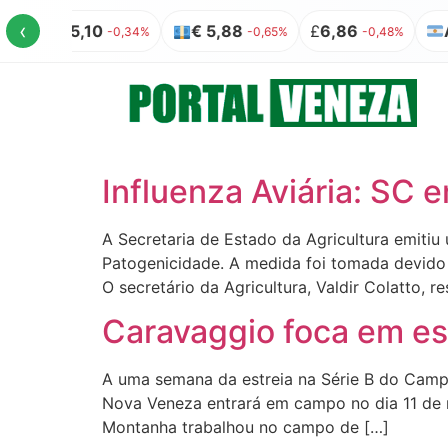
‹
US$ 5,10
€ 5,88
£
6,86
AR
-0,34%
-0,65%
-0,48%
Influenza Aviária: SC
A Secretaria de Estado da Agricultura emitiu
Patogenicidade. A medida foi tomada devido
O secretário da Agricultura, Valdir Colatto, r
Caravaggio foca em es
A uma semana da estreia na Série B do Campe
Nova Veneza entrará em campo no dia 11 de m
Montanha trabalhou no campo de […]