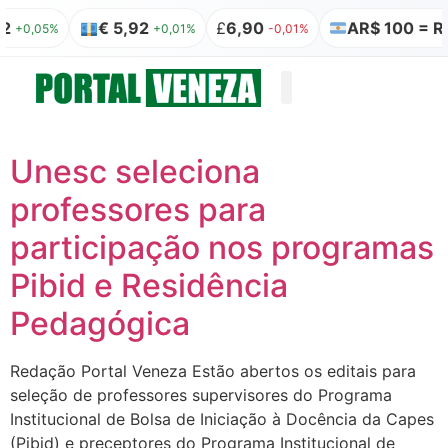
2
€ 5,92
£
6,90
AR$ 100 = R$
+0,05%
+0,01%
-0,01%
Quem somos
Publicação Legal
Unesc seleciona
professores para
participação nos programas
Pibid e Residência
Pedagógica
Redação Portal Veneza Estão abertos os editais para
seleção de professores supervisores do Programa
Institucional de Bolsa de Iniciação à Docência da Capes
(Pibid) e preceptores do Programa Institucional de