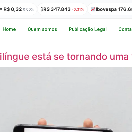
R$ 347.843
Ibovespa 176.684,66
A
-0,31%
-0,59%
Home
Quem somos
Publicação Legal
Conta
ilíngue está se tornando uma