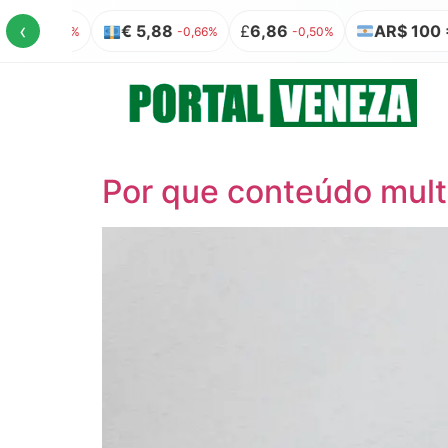
‹
,88
£
6,86
AR$ 100 = R$ 0,32
₿
-0,66%
-0,50%
0,00%
Por que conteúdo mult