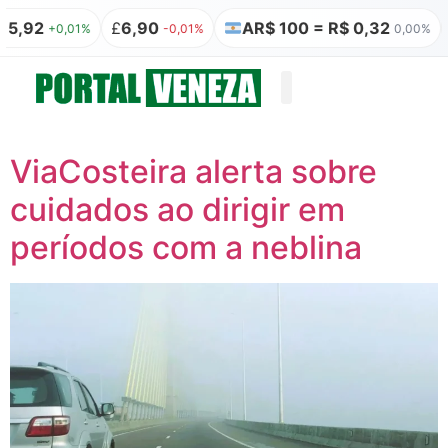
£
6,90
AR$ 100 = R$ 0,32
₿
R$ 349.65
-0,01%
0,00%
Quem somos
Publicação Legal
ViaCosteira alerta sobre
cuidados ao dirigir em
períodos com a neblina