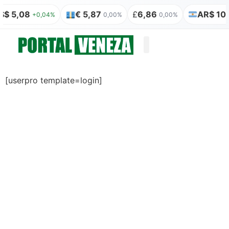
S$ 5,08
€ 5,87
£
6,86
AR$ 100
+0,04%
0,00%
0,00%
Quem somos
Publicação Legal
[userpro template=login]