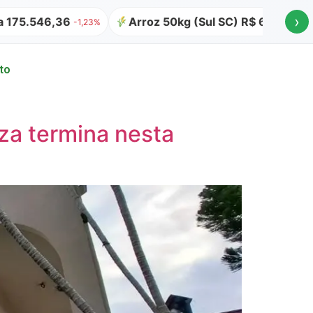
›
36
Arroz 50kg (Sul SC) R$ 64,00
Atualiza
-1,23%
to
za termina nesta