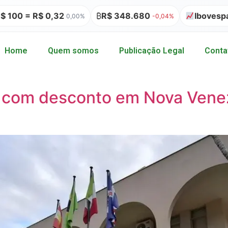
 0,32
₿
R$ 348.680
Ibovespa 175.546,
0,00%
-0,04%
Home
Quem somos
Publicação Legal
Conta
U com desconto em Nova Vene