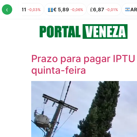
‹
1
€ 5,89
£
6,87
AR$ 100 = R$
-0,03%
-0,06%
-0,01%
Prazo para pagar IPT
quinta-feira