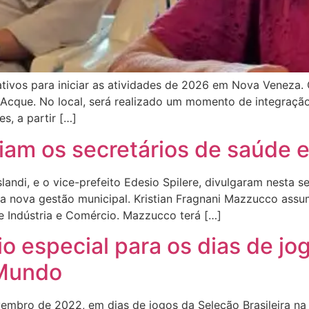
ativos para iniciar as atividades de 2026 em Nova Veneza.
le Acque. No local, será realizado um momento de integraç
s, a partir […]
am os secretários de saúde e
landi, e o vice-prefeito Edesio Spilere, divulgaram nesta s
 a nova gestão municipal. Kristian Fragnani Mazzucco assu
de Indústria e Comércio. Mazzucco terá […]
rio especial para os dias de j
 Mundo
mbro de 2022, em dias de jogos da Seleção Brasileira na