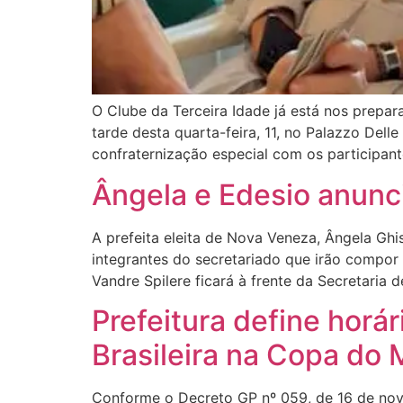
O Clube da Terceira Idade já está nos prepar
tarde desta quarta-feira, 11, no Palazzo Del
confraternização especial com os participante
Ângela e Edesio anunci
A prefeita eleita de Nova Veneza, Ângela Ghis
integrantes do secretariado que irão compor
Vandre Spilere ficará à frente da Secretaria 
Prefeitura define horá
Brasileira na Copa do
Conforme o Decreto GP nº 059, de 16 de nove