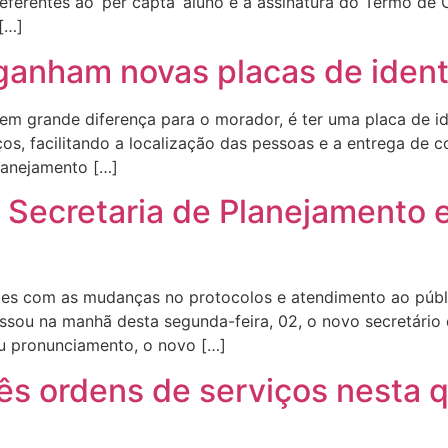
referentes ao ‘per capta’ aluno e a assinatura do Termo d
[…]
anham novas placas de ident
em grande diferença para o morador, é ter uma placa de ide
ços, facilitando a localização das pessoas e a entrega d
lanejamento […]
a Secretaria de Planejamento
ções com as mudanças no protocolos e atendimento ao públ
sou na manhã desta segunda-feira, 02, o novo secretário d
eu pronunciamento, o novo […]
três ordens de serviços nesta 