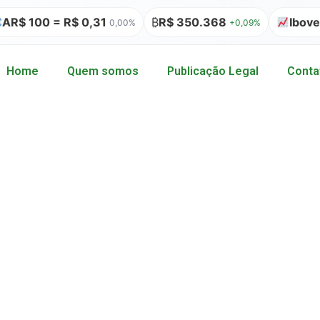
AR$ 100 = R$ 0,31
₿
R$ 350.368
Iboves
0,00%
+0,09%
Home
Quem somos
Publicação Legal
Conta