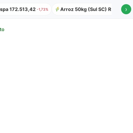
›
pa 172.513,42
Arroz 50kg (Sul SC) R$ 64,00
-1,73%
to