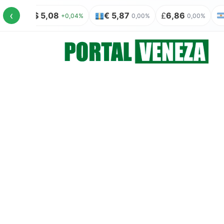
‹
US$ 5,08
€ 5,87
£
6,86
+0,04%
0,00%
0,00%