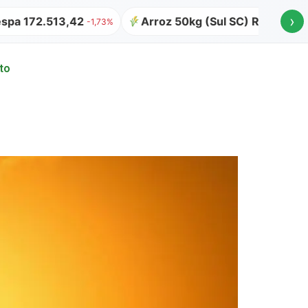
›
 172.513,42
Arroz 50kg (Sul SC) R$ 64,00
-1,73%
to