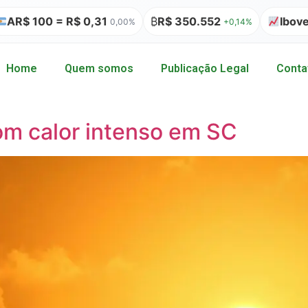
 100 = R$ 0,31
₿
R$ 350.552
Ibovespa
0,00%
+0,14%
Home
Quem somos
Publicação Legal
Conta
m calor intenso em SC